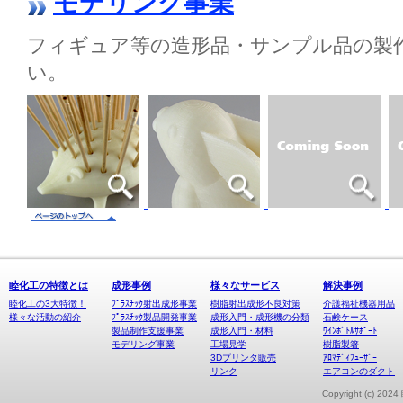
モデリング事業
フィギュア等の造形品・サンプル品の製
い。
睦化工の特徴とは
成形事例
様々なサービス
解決事例
睦化工の3大特徴！
ﾌﾟﾗｽﾁｯｸ射出成形事業
樹脂射出成形不良対策
介護福祉機器用品
様々な活動の紹介
ﾌﾟﾗｽﾁｯｸ製品開発事業
成形入門・成形機の分類
石鹸ケース
製品制作支援事業
成形入門・材料
ﾜｲﾝﾎﾞﾄﾙｻﾎﾟｰﾄ
モデリング事業
工場見学
樹脂製箸
3Dプリンタ販売
ｱﾛﾏﾃﾞｨﾌｭｰｻﾞｰ
リンク
エアコンのダクト
Copyright (c) 20