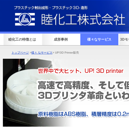
睦化工の特徴とは
成形事例
様々なサービス
3D
トップページ
>
様々 なサービス
> UP!3D Printer販売