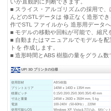
いか直観的に判断できます。
■ スライス・アルゴリズムの採用で、
んどのSTLデータは 修正なく造形で
作でSTL ファイルから 造形用データ
■ モデルの移動や回転が可能で、縮尺
■ 自動またはマニュアルでモデルを
トを 作成します。
■ 造形時間とABS 樹脂の量をグラム
UP! 3D プリンタの仕様
使用部材
ABS樹脂
プリントエリア
140W x 140D x 135H mm
積層ピッチ
0.15/0.20/0.25/0.30/0.35/0.40 mm
寸法と重量
245W x 260D x 350H mm, 5 kg
電源
100-240V（50-60Hz）, 220W
使用可能なOS
Windows XP, Vista＆7(7のみ、64ビッ