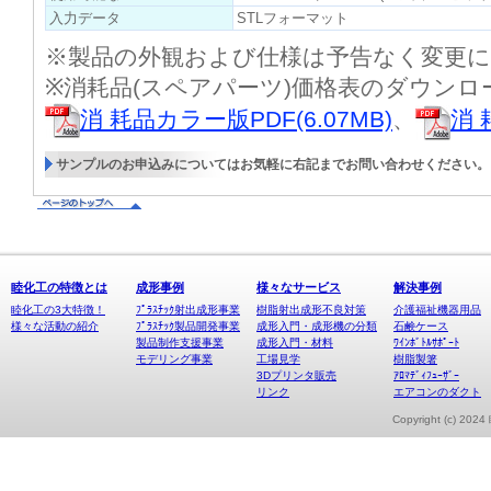
入力データ
STLフォーマット
※製品の外観および仕様は予告なく変更
※消耗品(スペアパーツ)価格表のダウン
消 耗品カラー版PDF(6.07MB)
、
消 
サンプルのお申込みについてはお気軽に右記までお問い合わせください。
睦化工の特徴とは
成形事例
様々なサービス
解決事例
睦化工の3大特徴！
ﾌﾟﾗｽﾁｯｸ射出成形事業
樹脂射出成形不良対策
介護福祉機器用品
様々な活動の紹介
ﾌﾟﾗｽﾁｯｸ製品開発事業
成形入門・成形機の分類
石鹸ケース
製品制作支援事業
成形入門・材料
ﾜｲﾝﾎﾞﾄﾙｻﾎﾟｰﾄ
モデリング事業
工場見学
樹脂製箸
3Dプリンタ販売
ｱﾛﾏﾃﾞｨﾌｭｰｻﾞｰ
リンク
エアコンのダクト
Copyright (c) 20