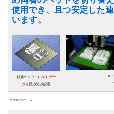
使用でき、且つ安定した連
います。
UP!3
付属のソフトに
STLデー
タ
を読み込み設定