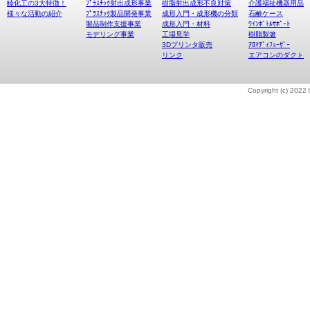
睦化工の3大特徴！
ﾌﾟﾗｽﾁｯｸ射出成形事業
樹脂射出成形不良対策
介護福祉機器用品
様々な活動の紹介
ﾌﾟﾗｽﾁｯｸ製品開発事業
成形入門・成形機の分類
石鹸ケース
製品制作支援事業
成形入門・材料
ﾜｲﾝﾎﾞﾄﾙｻﾎﾟｰﾄ
モデリング事業
工場見学
樹脂製箸
3Dプリンタ販売
ｱﾛﾏﾃﾞｨﾌｭｰｻﾞｰ
リンク
エアコンのダクト
Copyright (c) 20