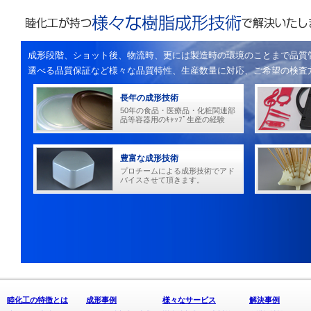
成形段階、ショット後、物流時、更には製造時の環境のことまで品質
選べる品質保証など様々な品質特性、生産数量に対応、ご希望の検査
長年の成形技術
50年の食品・医療品・化粧関連部
品等容器用のｷｬｯﾌﾟ生産の経験
豊富な成形技術
プロチームによる成形技術でアド
バイスさせて頂きます。
睦化工の特徴とは
成形事例
様々なサービス
解決事例