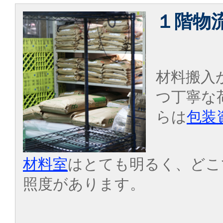
１階物
材料搬入
つ丁寧な
らは
包装
材料室
はとても明るく、どこ
照度があります。