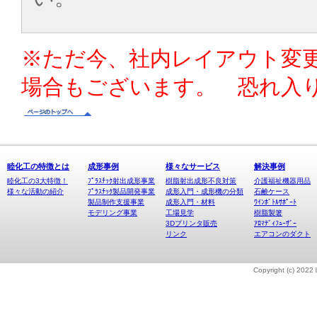
※ただ今、社内レイアウト変
場合もございます。 恐れ入
睦化工の特徴とは
成形事例
様々なサービス
解決事例
睦化工の3大特徴！
ﾌﾟﾗｽﾁｯｸ射出成形事業
樹脂射出成形不良対策
介護福祉機器用品
様々な活動の紹介
ﾌﾟﾗｽﾁｯｸ製品開発事業
成形入門・成形機の分類
石鹸ケース
製品制作支援事業
成形入門・材料
ﾜｲﾝﾎﾞﾄﾙｻﾎﾟｰﾄ
モデリング事業
工場見学
樹脂製箸
3Dプリンタ販売
ｱﾛﾏﾃﾞｨﾌｭｰｻﾞｰ
リンク
エアコンのダクト
Copyright (c) 20