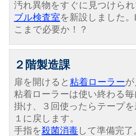
汚れ異物をすぐに見つけられ
ブル検査室
を新設しました。
こまで必要か！？
２階製造課
扉を開けると
粘着ローラー
が
粘着ローラーは使い終わる毎
掛け、３回使ったらテープを
１に戻します。
手指を
殺菌消毒
して準備完了