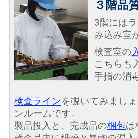
３階品
3階には
み込み室
検査室の
こちらも
手指の消
検査ライン
を覗いてみましょ
ンルームです。
製品投入と、完成品の
梱包
は
検査品内に紙粉と異物の混入