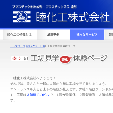
睦化工の特徴とは
成形事例
様々なサービス
製
トップページ
>様々なサービス
> 工場見学疑似体験ページ
睦化工株式会社へようこそ！
それでは、皆さんと一緒に１階から順に工場を見て参りましょう。
エントランスを入ると上下の階段が見えます。弊社１階はグランドか
す。工場は
３階建てのビル
で、１階が物流係、２階製造課、３階総務
す。